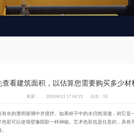
先查看建筑面积，以估算您需要购买多少材
来源：
2024/6/13 17:04:22 点击：
15
装有水的透明玻璃中并搅拌。如果杯子中的水仍然清澈，则它是
术色彩可以使墙壁像阴影一样神秘。艺术色彩也是任意的，具有
雅。