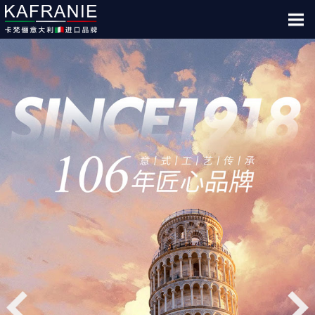
首页/HOME
品牌/BRAND
艺术/ART
建筑/BUILD
招商/JOIN
新闻/NEWS
体验馆/VR
联系我们/CONT